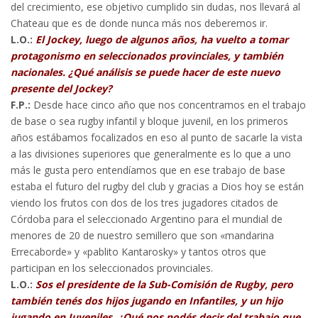
del crecimiento, ese objetivo cumplido sin dudas, nos llevará al
Chateau que es de donde nunca más nos deberemos ir.
L.O.:
El Jockey, luego de algunos años, ha vuelto a tomar
protagonismo en seleccionados provinciales, y también
nacionales. ¿Qué análisis se puede hacer de este nuevo
presente del Jockey?
F.P.:
Desde hace cinco año que nos concentramos en el trabajo
de base o sea rugby infantil y bloque juvenil, en los primeros
años estábamos focalizados en eso al punto de sacarle la vista
a las divisiones superiores que generalmente es lo que a uno
más le gusta pero entendíamos que en ese trabajo de base
estaba el futuro del rugby del club y gracias a Dios hoy se están
viendo los frutos con dos de los tres jugadores citados de
Córdoba para el seleccionado Argentino para el mundial de
menores de 20 de nuestro semillero que son «mandarina
Errecaborde» y «pablito Kantarosky» y tantos otros que
participan en los seleccionados provinciales.
L.O.:
Sos el presidente de la Sub-Comisión de Rugby, pero
también tenés dos hijos jugando en Infantiles, y un hijo
jugando en Juveniles. ¿Qué nos podés decir del trabajo que