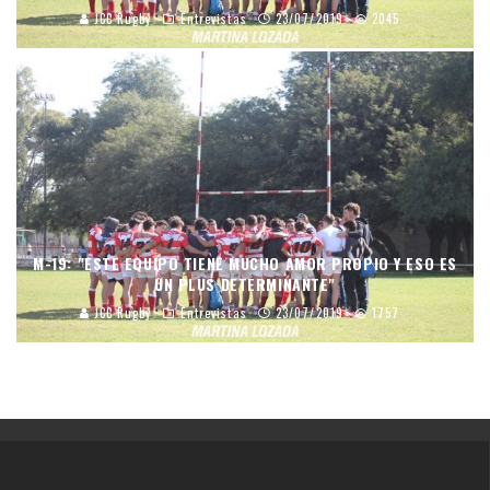
JCC Rugby
Entrevistas
23/07/2019
2045
M-19: "ESTE EQUIPO TIENE MUCHO AMOR PROPIO Y ESO ES
UN PLUS DETERMINANTE"
JCC Rugby
Entrevistas
23/07/2019
1757