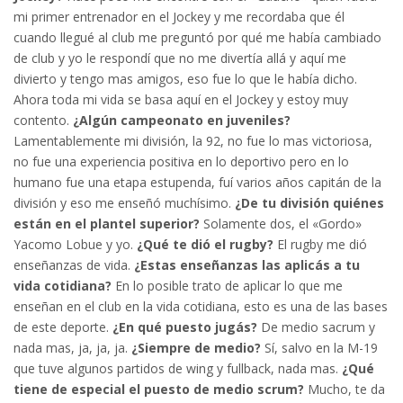
mi primer entrenador en el Jockey y me recordaba que él
cuando llegué al club me preguntó por qué me había cambiado
de club y yo le respondí que no me divertía allá y aquí me
divierto y tengo mas amigos, eso fue lo que le había dicho.
Ahora toda mi vida se basa aquí en el Jockey y estoy muy
contento.
¿Algún campeonato en juveniles?
Lamentablemente mi división, la 92, no fue lo mas victoriosa,
no fue una experiencia positiva en lo deportivo pero en lo
humano fue una etapa estupenda, fuí varios años capitán de la
división y eso me enseñó muchísimo.
¿De tu división quiénes
están en el plantel superior?
Solamente dos, el «Gordo»
Yacomo Lobue y yo.
¿Qué te dió el rugby?
El rugby me dió
enseñanzas de vida.
¿Estas enseñanzas las aplicás a tu
vida cotidiana?
En lo posible trato de aplicar lo que me
enseñan en el club en la vida cotidiana, esto es una de las bases
de este deporte.
¿En qué puesto jugás?
De medio sacrum y
nada mas, ja, ja, ja.
¿Siempre de medio?
Sí, salvo en la M-19
que tuve algunos partidos de wing y fullback, nada mas.
¿Qué
tiene de especial el puesto de medio scrum?
Mucho, te da