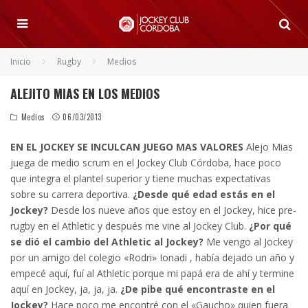
Inicio
Rugby
Medios
ALEJITO MIAS EN LOS MEDIOS
Medios
06/03/2013
EN EL JOCKEY SE INCULCAN JUEGO MAS VALORES
Alejo Mias
juega de medio scrum en el Jockey Club Córdoba, hace poco
que integra el plantel superior y tiene muchas expectativas
sobre su carrera deportiva.
¿Desde qué edad estás en el
Jockey?
Desde los nueve años que estoy en el Jockey, hice pre-
rugby en el Athletic y después me vine al Jockey Club.
¿Por qué
se dió el cambio del Athletic al Jockey?
Me vengo al Jockey
por un amigo del colegio «Rodri» Ionadi , había dejado un año y
empecé aquí, fuí al Athletic porque mi papá era de ahí y termine
aquí en Jockey, ja, ja, ja.
¿De pibe qué encontraste en el
Jockey?
Hace poco me encontré con el «Gaucho» quien fuera