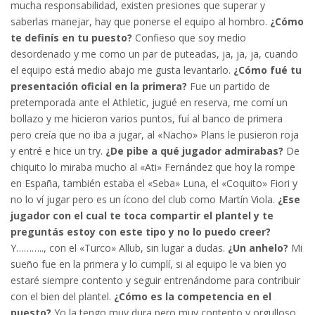
mucha responsabilidad, existen presiones que superar y
saberlas manejar, hay que ponerse el equipo al hombro.
¿Cómo
te definís en tu puesto?
Confieso que soy medio
desordenado y me como un par de puteadas, ja, ja, ja, cuando
el equipo está medio abajo me gusta levantarlo.
¿Cómo fué tu
presentación oficial en la primera?
Fue un partido de
pretemporada ante el Athletic, jugué en reserva, me comí un
bollazo y me hicieron varios puntos, fuí al banco de primera
pero creía que no iba a jugar, al «Nacho» Plans le pusieron roja
y entré e hice un try.
¿De pibe a qué jugador admirabas?
De
chiquito lo miraba mucho al «Ati» Fernández que hoy la rompe
en España, también estaba el «Seba» Luna, el «Coquito» Fiori y
no lo ví jugar pero es un ícono del club como Martín Viola.
¿Ese
jugador con el cual te toca compartir el plantel y te
preguntás estoy con este tipo y no lo puedo creer?
Y……….., con el «Turco» Allub, sin lugar a dudas.
¿Un anhelo?
Mi
sueño fue en la primera y lo cumplí, si al equipo le va bien yo
estaré siempre contento y seguir entrenándome para contribuir
con el bien del plantel.
¿Cómo es la competencia en el
puesto?
Yo la tengo muy dura pero muy contento y orgulloso