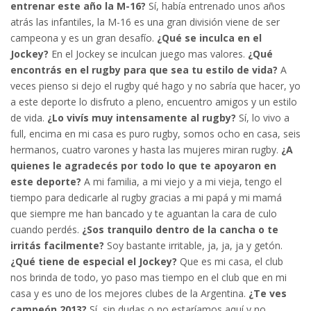
entrenar este año la M-16?
Sí, había entrenado unos años
atrás las infantiles, la M-16 es una gran división viene de ser
campeona y es un gran desafío.
¿Qué se inculca en el
Jockey?
En el Jockey se inculcan juego mas valores.
¿Qué
encontrás en el rugby para que sea tu estilo de vida?
A
veces pienso si dejo el rugby qué hago y no sabría que hacer, yo
a este deporte lo disfruto a pleno, encuentro amigos y un estilo
de vida.
¿Lo vivís muy intensamente al rugby?
Sí, lo vivo a
full, encima en mi casa es puro rugby, somos ocho en casa, seis
hermanos, cuatro varones y hasta las mujeres miran rugby.
¿A
quienes le agradecés por todo lo que te apoyaron en
este deporte?
A mi familia, a mi viejo y a mi vieja, tengo el
tiempo para dedicarle al rugby gracias a mi papá y mi mamá
que siempre me han bancado y te aguantan la cara de culo
cuando perdés.
¿Sos tranquilo dentro de la cancha o te
irritás facilmente?
Soy bastante irritable, ja, ja, ja y getón.
¿Qué tiene de especial el Jockey?
Que es mi casa, el club
nos brinda de todo, yo paso mas tiempo en el club que en mi
casa y es uno de los mejores clubes de la Argentina.
¿Te ves
campeón 2013?
Sí, sin dudas o no estaríamos aquí y no