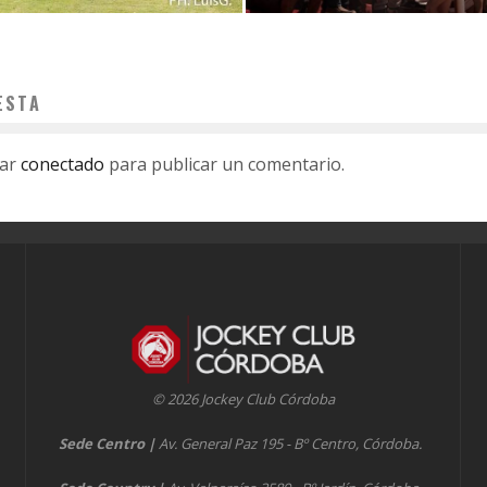
ESTA
tar
conectado
para publicar un comentario.
© 2026 Jockey Club Córdoba
Sede Centro
|
Av. General Paz 195 - Bº Centro, Córdoba.