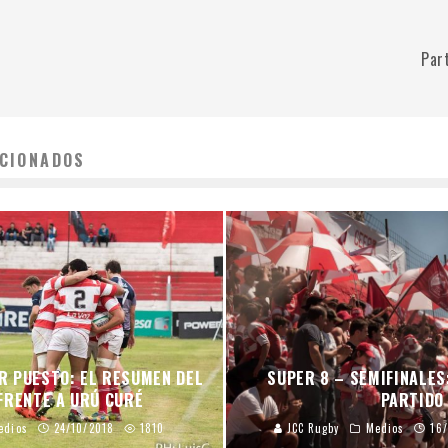
Par
CIONADOS
R PUESTO: EL RESUMEN DEL
SUPER 8 – SEMIFINALES
FRENTE A URÚ CURÉ
PARTIDO
edios
24/10/2018
1810
JCC Rugby
Medios
16