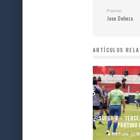
Previous
Jose Deheza
ARTÍCULOS RELA
SUPER 8 – TERCE
PARTIDO 
JCC Rugby
M