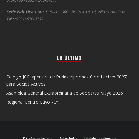
570-8708 / (0351) 570-8721.
Sede Náutica
|
Av J. S. Bach 1000 - Bº Costa Azul, Villa Carlos Paz.
Tel.: (0351) 570-8737.
LO ÚLTIMO
Colegio JCC: apertura de Preinscripciones Ciclo Lectivo 2027
para Socios Activos
Asamblea General Extraordinaria de Socios/as Mayo 2026
Regional Centro Cuyo «C»
138 años de historia
Autoridades
Estatuto y reglamento