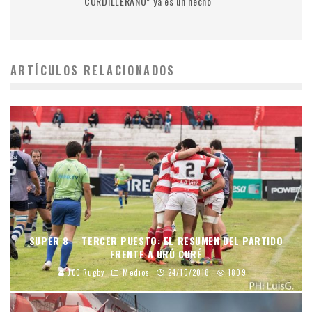
“CORDILLERANO” ya es un hecho
ARTÍCULOS RELACIONADOS
SUPER 8 – TERCER PUESTO: EL RESUMEN DEL PARTIDO
FRENTE A URÚ CURÉ
JCC Rugby
Medios
24/10/2018
1809