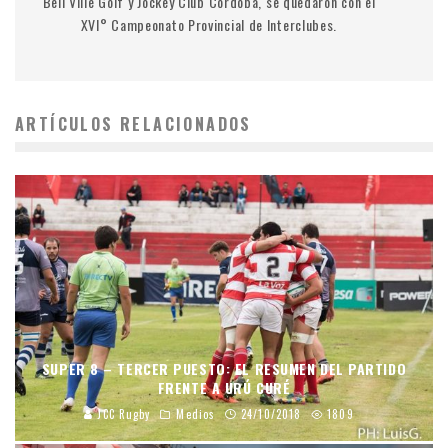
Bell Ville Golf y Jockey Club Córdoba, se quedaron con el
XVI° Campeonato Provincial de Interclubes.
ARTÍCULOS RELACIONADOS
SUPER 8 – TERCER PUESTO: EL RESUMEN DEL PARTIDO
FRENTE A URÚ CURÉ
JCC Rugby
Medios
24/10/2018
1809