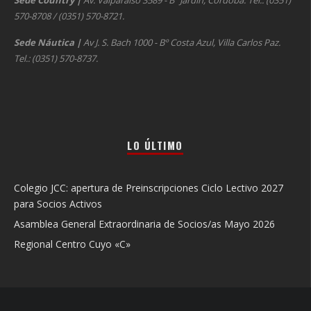
Sede Country
|
Av. Valparaíso 3589 - Bº Jardín, Córdoba. Tel.: (0351)
570-8708 / (0351) 570-8721.
Sede Náutica
|
Av J. S. Bach 1000 - Bº Costa Azul, Villa Carlos Paz.
Tel.: (0351) 570-8737.
LO ÚLTIMO
Colegio JCC: apertura de Preinscripciones Ciclo Lectivo 2027
para Socios Activos
Asamblea General Extraordinaria de Socios/as Mayo 2026
Regional Centro Cuyo «C»