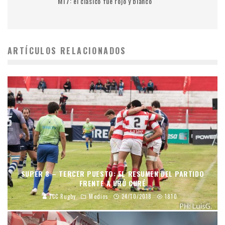
M17: el clásico fue rojo y blanco
ARTÍCULOS RELACIONADOS
SUPER 8 – TERCER PUESTO: EL RESUMEN DEL PARTIDO
FRENTE A URÚ CURÉ
JCC Rugby
Medios
24/10/2018
1810