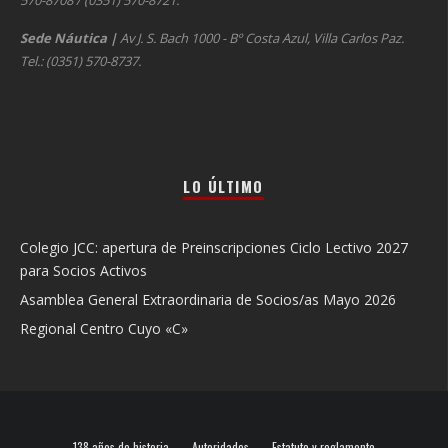
570-8708 / (0351) 570-8721.
Sede Náutica
|
Av J. S. Bach 1000 - Bº Costa Azul, Villa Carlos Paz.
Tel.: (0351) 570-8737.
LO ÚLTIMO
Colegio JCC: apertura de Preinscripciones Ciclo Lectivo 2027
para Socios Activos
Asamblea General Extraordinaria de Socios/as Mayo 2026
Regional Centro Cuyo «C»
138 años de historia
Autoridades
Estatuto y reglamento