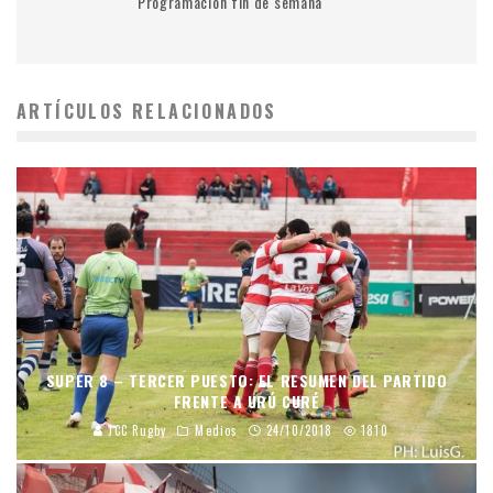
Programacion fin de semana
ARTÍCULOS RELACIONADOS
SUPER 8 – TERCER PUESTO: EL RESUMEN DEL PARTIDO
FRENTE A URÚ CURÉ
JCC Rugby
Medios
24/10/2018
1810