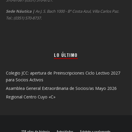
570-8708 / (0351) 570-8721.
Sede Náutica
|
Av J. S. Bach 1000 - Bº Costa Azul, Villa Carlos Paz.
Tel.: (0351) 570-8737.
LO ÚLTIMO
Colegio JCC: apertura de Preinscripciones Ciclo Lectivo 2027
para Socios Activos
Asamblea General Extraordinaria de Socios/as Mayo 2026
Regional Centro Cuyo «C»
138 años de historia
Autoridades
Estatuto y reglamento