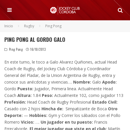
Inicio
Rugby
Ping Pong
PING PONG AL GORDO GALO
Ping Pong
16/10/2013
En este turno, le toco a Galo Alvarez Quiñones, actual Head
Coach de Rugby, del Jockey Club Córdoba y Coordinador
General del Pladar, de la Union Argentina de Rugby, entra y
conoce sus anécdotas y vivencias….
Nombre:
Galo
Apodo:
Gordo
Puesto:
Jugador, Primera linea. Actualmente Head
Coach
Altura:
1.84
Peso:
Actualmente 102, como jugador 113
Profesión:
Head Coach de Rugby Profesional
Estado Civil:
Casado con 2 hijos
Hincha de:
Simpatizante de Boca
Otro
Deporte:
—
Hobbies:
Gym y Correr los sábados con el Pollo
Romero
Vicios:
….
Un jugador en tu puesto:
Francis
Errecaborde,
El mejor jugador que viste en el club:
Martín