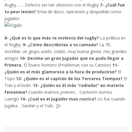
Rugby……. Defecto ser tan obsesivo con el Rugby
7- ¿Cuál fue
tu peor lesión?
Ernia de disco, operación y despedida como
jugador.
8- ¿Qué es lo que más te molesta del rugby?
La política en
el Rugby.
9- ¿Cómo describirías a tu camada?
La 78,
Increíble, un grupo unido, solido, muy buena gente, mis grandes
amigos
10- Decime un gran jugador que no pudo llegar a
Primera.
El Enano Romero (Problemas con su Camion)
11-
¿Quién es el más glamoroso a la hora de producirse?
El
Topo
12- ¿Quién es el capitán de los Terceros Tiempos?
El
Tubi y el bolin.
13- ¿Quién es él más “radiador” en materia
femenina?
Cuando eramos jovenes… Cachorro Gomez
Luengo
14- ¿Cual es el jugador mas rustico?
Lo fue cuando
jugaba… Gavilan y el Tubi. ]]>