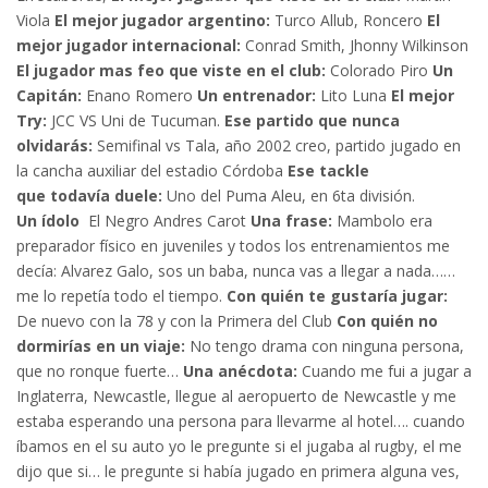
Viola
El mejor jugador argentino:
Turco Allub, Roncero
El
mejor jugador internacional:
Conrad Smith, Jhonny Wilkinson
El jugador mas feo que viste en el club:
Colorado Piro
Un
Capitán:
Enano Romero
Un entrenador:
Lito Luna
El mejor
Try:
JCC VS Uni de Tucuman.
Ese partido que nunca
olvidarás:
Semifinal vs Tala, año 2002 creo, partido jugado en
la cancha auxiliar del estadio Córdoba
Ese tackle
que todavía duele:
Uno del Puma Aleu, en 6ta división.
Un ídolo
El Negro Andres Carot
Una frase:
Mambolo era
preparador físico en juveniles y todos los entrenamientos me
decía: Alvarez Galo, sos un baba, nunca vas a llegar a nada……
me lo repetía todo el tiempo.
Con quién te gustaría jugar:
De nuevo con la 78 y con la Primera del Club
Con quién no
dormirías en un viaje:
No tengo drama con ninguna persona,
que no ronque fuerte…
Una anécdota:
Cuando me fui a jugar a
Inglaterra, Newcastle, llegue al aeropuerto de Newcastle y me
estaba esperando una persona para llevarme al hotel…. cuando
íbamos en el su auto yo le pregunte si el jugaba al rugby, el me
dijo que si… le pregunte si había jugado en primera alguna ves,