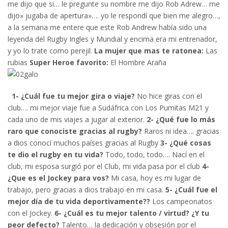
me dijo que si… le pregunte su nombre me dijo Rob Adrew… me
dijo» jugaba de apertura»…. yo le respondí que bien me alegro…,
a la semana me entere que este Rob Andrew había sido una
leyenda del Rugby Ingles y Mundial y encima era mi entrenador,
y yo lo trate como perejil.
La mujer que mas te ratonea:
Las
rubias
Super Heroe favorito:
El Hombre Araña
1- ¿Cuál fue tu mejor gira o viaje?
No hice giras con el
club…. mi mejor viaje fue a Sudáfrica con Los Pumitas M21 y
cada uno de mis viajes a jugar al exterior.
2- ¿Qué fue lo más
raro que conociste gracias al rugby?
Raros ni idea…. gracias
a dios conocí muchos países gracias al Rugby
3- ¿Qué cosas
te dio el rugby en tu vida?
Todo, todo, todo…. Nací en el
club, mi esposa surgió por el Club, mi vida pasa por el club
4-
¿Que es el Jockey para vos?
Mi casa, hoy es mi lugar de
trabajo, pero gracias a dios trabajo en mi casa.
5- ¿Cuál fue el
mejor día de tu vida deportivamente??
Los campeonatos
con el Jockey.
6- ¿Cuál es tu mejor talento / virtud? ¿Y tu
peor defecto?
Talento… la dedicación y obsesión por el