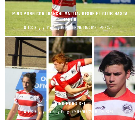
PING PONG CON JUANCHI MALLÍA: DESDE EL CLUB HASTA
JAPÓN
JCC Rugby
Ping Pong
20/09/2019
4377
PING PONG 3×1
JCC Rugby
Ping Pong
06/09/2019
2824