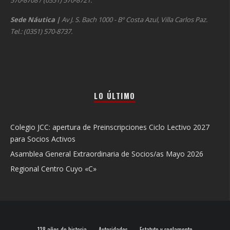
570-8708 / (0351) 570-8721.
Sede Náutica
|
Av J. S. Bach 1000 - Bº Costa Azul, Villa Carlos Paz.
Tel.: (0351) 570-8737.
LO ÚLTIMO
Colegio JCC: apertura de Preinscripciones Ciclo Lectivo 2027
para Socios Activos
Asamblea General Extraordinaria de Socios/as Mayo 2026
Regional Centro Cuyo «C»
138 años de historia
Autoridades
Estatuto y reglamento