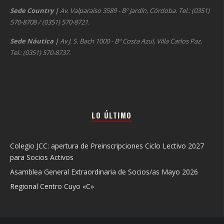
Sede Country
|
Av. Valparaíso 3589 - Bº Jardín, Córdoba. Tel.: (0351)
570-8708 / (0351) 570-8721.
Sede Náutica
|
Av J. S. Bach 1000 - Bº Costa Azul, Villa Carlos Paz.
Tel.: (0351) 570-8737.
LO ÚLTIMO
Colegio JCC: apertura de Preinscripciones Ciclo Lectivo 2027
para Socios Activos
Asamblea General Extraordinaria de Socios/as Mayo 2026
Regional Centro Cuyo «C»