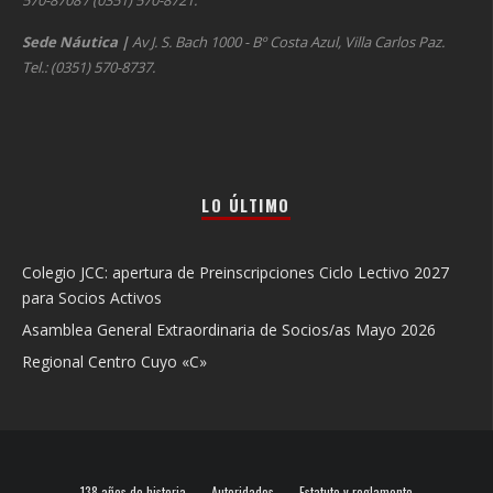
570-8708 / (0351) 570-8721.
Sede Náutica
|
Av J. S. Bach 1000 - Bº Costa Azul, Villa Carlos Paz.
Tel.: (0351) 570-8737.
LO ÚLTIMO
Colegio JCC: apertura de Preinscripciones Ciclo Lectivo 2027
para Socios Activos
Asamblea General Extraordinaria de Socios/as Mayo 2026
Regional Centro Cuyo «C»
138 años de historia
Autoridades
Estatuto y reglamento