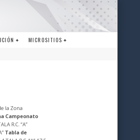
UCIÓN
MICROSITIOS
de la Zona
na Campeonato
LA R.C. “A”
A”
Tabla de