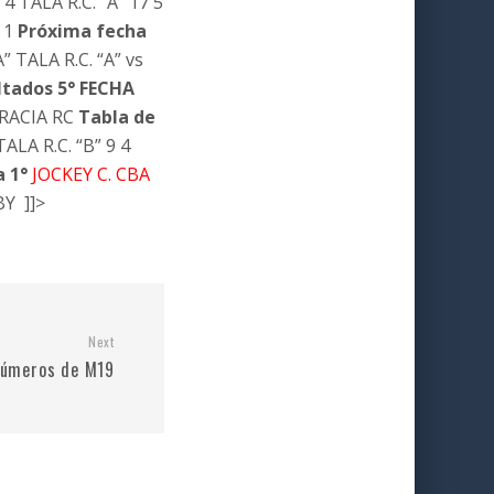
 TALA R.C. “A” 17 5
 1
Próxima fecha
” TALA R.C. “A” vs
ltados 5° FECHA
GRACIA RC
Tabla de
LA R.C. “B” 9 4
 1°
JOCKEY C. CBA
Y ]]>
Next
números de M19