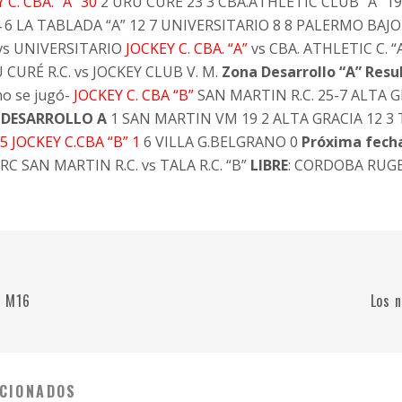
 C. CBA. “A” 30
2 URU CURE 23 3 CBA.ATHLETIC CLUB “A” 19 4
 6 LA TABLADA “A” 12 7 UNIVERSITARIO 8 8 PALERMO BAJO
vs UNIVERSITARIO
JOCKEY C. CBA. “A”
vs CBA. ATHLETIC C. “A
CURÉ R.C. vs JOCKEY CLUB V. M.
Zona Desarrollo “A”
Resu
o se jugó-
JOCKEY C. CBA “B”
SAN MARTIN R.C. 25-7 ALTA 
A DESARROLLO A
1 SAN MARTIN VM 19 2 ALTA GRACIA 12 3 TA
5 JOCKEY C.CBA “B” 1
6 VILLA G.BELGRANO 0
Próxima fecha
RC SAN MARTIN R.C. vs TALA R.C. “B”
LIBRE
: CORDOBA RUGB
e M16
Los 
CIONADOS