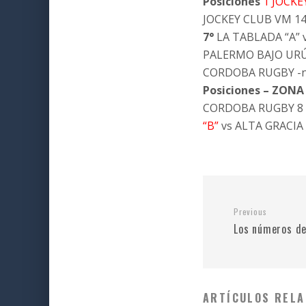
Posiciones
1 JOCKEY
JOCKEY CLUB VM 14
7°
LA TABLADA “A” 
PALERMO BAJO URÚ 
CORDOBA RUGBY -n
Posiciones – ZON
CORDOBA RUGBY 8
“B”
vs ALTA GRACIA 
Previous
Los números d
ARTÍCULOS RELA