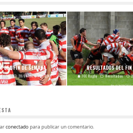
S DEL FIN DE SEMANA
RESULTADOS DEL FIN
edades
28/04/2019
2248
JCC Rugby
Resultados
2
ESTA
tar
conectado
para publicar un comentario.