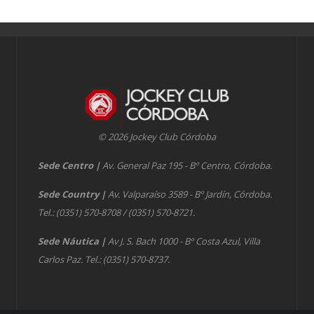
© 2026 Jockey Club Córdoba
Sede Centro
|
Av. General Paz 195 - Bº Centro, Córdoba.
Sede Country
|
Av. Valparaíso 3589 - Bº Jardín, Córdoba.
Tel.: (0351) 570-8708 / (0351) 570-8721.
Sede Náutica
|
Av J. S. Bach 1000 - Bº Costa Azul, Villa
Carlos Paz. Tel.: (0351) 570-8737.