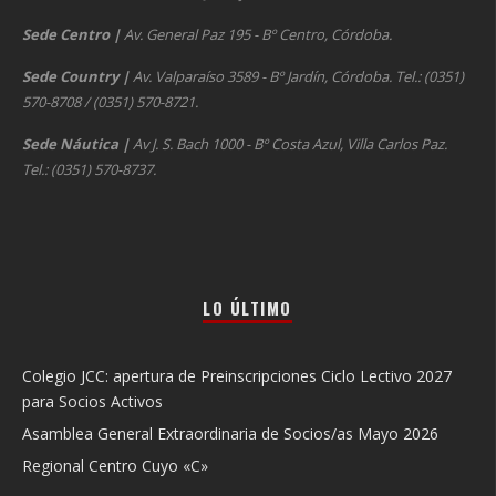
Sede Centro
|
Av. General Paz 195 - Bº Centro, Córdoba.
Sede Country
|
Av. Valparaíso 3589 - Bº Jardín, Córdoba. Tel.: (0351)
570-8708 / (0351) 570-8721.
Sede Náutica
|
Av J. S. Bach 1000 - Bº Costa Azul, Villa Carlos Paz.
Tel.: (0351) 570-8737.
LO ÚLTIMO
Colegio JCC: apertura de Preinscripciones Ciclo Lectivo 2027
para Socios Activos
Asamblea General Extraordinaria de Socios/as Mayo 2026
Regional Centro Cuyo «C»