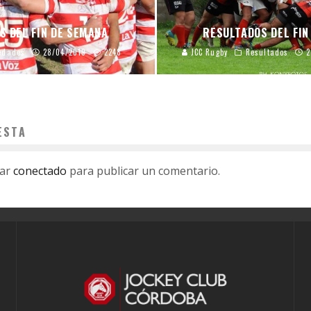
S DEL FIN DE SEMANA
RESULTADOS DEL FIN
edades
28/04/2019
2248
JCC Rugby
Resultados
2
ESTA
tar
conectado
para publicar un comentario.