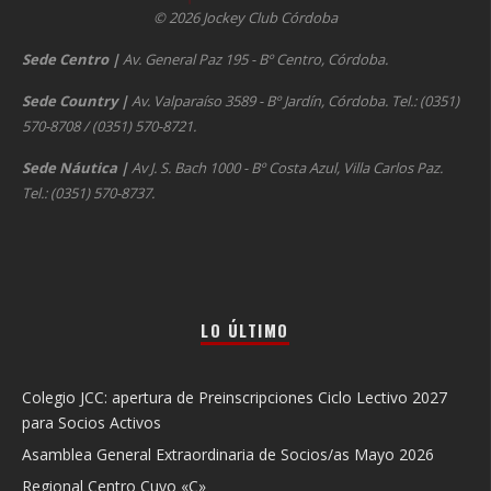
© 2026 Jockey Club Córdoba
Sede Centro
|
Av. General Paz 195 - Bº Centro, Córdoba.
Sede Country
|
Av. Valparaíso 3589 - Bº Jardín, Córdoba. Tel.: (0351)
570-8708 / (0351) 570-8721.
Sede Náutica
|
Av J. S. Bach 1000 - Bº Costa Azul, Villa Carlos Paz.
Tel.: (0351) 570-8737.
LO ÚLTIMO
Colegio JCC: apertura de Preinscripciones Ciclo Lectivo 2027
para Socios Activos
Asamblea General Extraordinaria de Socios/as Mayo 2026
Regional Centro Cuyo «C»