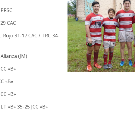
IPRSC
-29 CAC
C Rojo 31-17 CAC / TRC 34-
 Alianza (JM)
JCC «B»
CC «B»
JCC «B»
/ LT «B» 35-25 JCC «B»