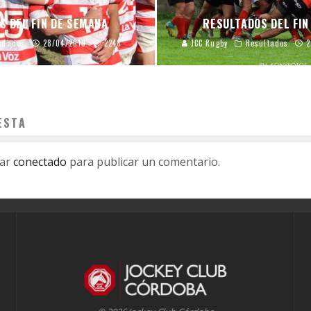
S DEL FIN DE SEMANA
RESULTADOS DEL FIN
edades
28/04/2019
2248
JCC Rugby
Resultados
2
ESTA
tar
conectado
para publicar un comentario.