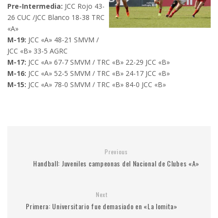
Pre-Intermedia:
JCC Rojo 43-
26 CUC /JCC Blanco 18-38 TRC
«A»
M-19:
JCC «A» 48-21 SMVM /
JCC «B» 33-5 AGRC
M-17:
JCC «A» 67-7 SMVM / TRC «B» 22-29 JCC «B»
M-16:
JCC «A» 52-5 SMVM / TRC «B» 24-17 JCC «B»
M-15:
JCC «A» 78-0 SMVM / TRC «B» 84-0 JCC «B»
Previous
Handball: Juveniles campeonas del Nacional de Clubes «A»
Next
Primera: Universitario fue demasiado en «La lomita»