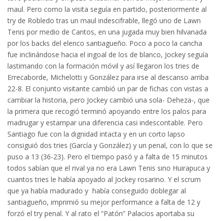
maul. Pero como la visita seguía en partido, posteriormente al
try de Robledo tras un maul indescifrable, llegó uno de Lawn
Tenis por medio de Cantos, en una jugada muy bien hilvanada
por los backs del elenco santiagueño. Poco a poco la cancha
fue inclinándose hacia el ingoal de los de blanco, Jockey seguía
lastimando con la formación móvil y así llegaron los tries de
Errecaborde, Michelotti y González para irse al descanso arriba
22-8. El conjunto visitante cambió un par de fichas con vistas a
cambiar la historia, pero Jockey cambió una sola- Deheza-, que
la primera que recogió terminó apoyando entre los palos para
madrugar y estampar una diferencia casi indescontable. Pero
Santiago fue con la dignidad intacta y en un corto lapso
consiguió dos tries (García y González) y un penal, con lo que se
puso a 13 (36-23). Pero el tiempo pasó y a falta de 15 minutos
todos sabían que el rival ya no era Lawn Tenis sino Huirapuca y
cuantos tries le había apoyado al Jockey rosarino. Y el scrum
que ya había madurado y había conseguido doblegar al
santiagueño, imprimió su mejor performance a falta de 12 y
forzó el try penal. Y al rato el “Patón” Palacios aportaba su