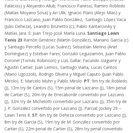
Palacios) y Alejandro Allub; Francisco Panessi, Ramiro Robledo
(Matías Moyano Sosa) y Ari Ulik; Ignacio Plans (Alejo Mías) y
Francisco Lazcano; Juan Pablo González, Santiago López Vaca
(Julio Deheza), Leandro Brunetto (c), Pablo Kantarovsky y
Matías Jara. E: Juan Trejo-José María Luna.
Santiago Lawn
Tenis 23
Ramón Giménez (Martín González), Mariano García (c)
y Santiago Percello (Lucas Suárez); Sebastián Merino (Ariel
Domínguez) y Esteban Fares; Gonzalo Leguizamón, Juan Pablo
Coronel (Tomás Robinson) y Luis Gallar; Facundo Izaguirre y
Agustín Cartier; Juan Lemos, Santiago Viaña, Lucas Cantos
(Mario Ugozzoli), Rodrigo Olivera y Miguel Caputo (Juan Pablo
Mirolo). E: Marcelo Muhn y Pablo Mirolo.
PT
: 9m try de Robledo
(J), 12m try de Cantos (S), 15m penal de Lazcano (J), 18m penal
de Cartier (S), 20m try de Errecaborde convertido por Lazcano
(J), 32m try de Michelotti convertido por Lazcano (J), 35m try de
J. P. González convertido por Lazcano (J). Parcial: Jockey 29 –
Lawn Tenis 8.
ST
: 6m try de Deheza convertido por Lazcano (J),
8m try de García (S), 19m try de M. González convertido por
Cartier (S), 22m penal de Cartier (S), 28m try penal convertido