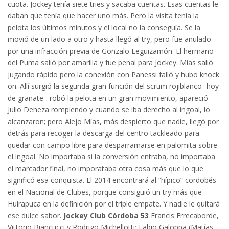
cuota. Jockey tenía siete tries y sacaba cuentas. Esas cuentas le
daban que tenía que hacer uno más. Pero la visita tenía la
pelota los últimos minutos y el local no la conseguía. Se la
movió de un lado a otro y hasta llegó al try, pero fue anulado
por una infracción previa de Gonzalo Leguizamón. El hermano
del Puma salió por amarilla y fue penal para Jockey. Mías salió
jugando rápido pero la conexión con Panessi falló y hubo knock
on. Allí surgió la segunda gran función del scrum rojiblanco -hoy
de granate-: robó la pelota en un gran movimiento, apareció
Julio Deheza rompiendo y cuando se iba derecho al ingoal, lo
alcanzaron; pero Alejo Mías, más despierto que nadie, llegó por
detrás para recoger la descarga del centro tackleado para
quedar con campo libre para desparramarse en palomita sobre
el ingoal. No importaba si la conversión entraba, no importaba
el marcador final, no imporataba otra cosa más que lo que
significó esa conquista. El 2014 encontrará al “hípico” cordobés
en el Nacional de Clubes, porque consiguió un try más que
Huirapuca en la definición por el triple empate. Y nadie le quitará
ese dulce sabor.
Jockey Club Córdoba 53
Francis Errecaborde,
Vittorio Biancucci y Rodrigo Michellotti; Fabio Galoppa (Matías