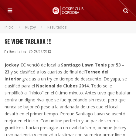
Inicio
Rugby
Resultados
SE VIENE TABLADA !!!
Resultados
23/09/2013
Jockey CC
venció de local a
Santiago Lawn Tenis
por
53 –
23
y se clasificó a los cuartos de final del
Torneo del
Interior
gracias a un try en tiempo de descuento. De yapa, se
clasificó para el
Nacional de Clubes 2014.
Todo se le
simplificó al “hípico” en el último minuto. Antes tuvo que batallar
contra un digno rival que se fue quedando sin resto, pero que
nunca se bajoneó pese a la andanada de tries que el local
desató en el primer tiempo. Porque Santiago Lawn se asentó
mejor en el inicio. Con un line perfecto y un par de scrums
graníticos, hacían presagiar a un rival durísimo, aunque Jockey
tuvo paciencia y empezó a lastimar con su mejor arma: line y