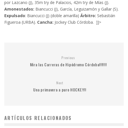
por Lazcano (J), 35m try de Palacios, 42m try de Mías (J).
Amonestados:
Biancucci (J), García, Leguizamón y Gallar (S).
Expulsado
: Biancucci (J) (doble amarilla)
Árbitro:
Sebastián
Figueroa (URBA).
Cancha:
Jockey Club Córdoba. ]]>
Previous
Mira las Carreras de Hipódromo Córdoba!!!!!!!
Next
Una primavera a puro HOCKEY!!
ARTÍCULOS RELACIONADOS