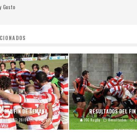
 y Gusto
CIONADOS
S DEL FIN DE SEMANA
RESULTADOS DEL FIN
edades
28/04/2019
2250
JCC Rugby
Resultados
2