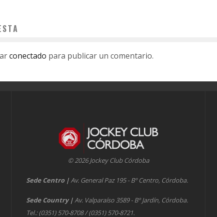
ESTA
tar
conectado
para publicar un comentario.
© 2026 Jockey Club Córdoba
Sede Centro
|
Av. General Paz 195 - Bº Centro, Córdoba.
Sede Country
|
Av. Valparaíso 3589 - Bº Jardín, Córdoba.
Tel.: (0351) 570-8708 / (0351) 570-8721.