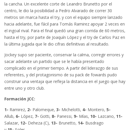
la cancha. Un excelente corte de Leandro Brunetto por el
centro, le dio la posibilidad a Pedro Alvarado de correr 30
metros sin marca hasta el try, y con el equipo siempre lanzado
hacia adelante, fue fácil para Tomás Ramirez apoyar 2 veces en
el ingoal rival. Para el final quedó una gran corrida de 60 metros,
hasta el try, por parte de Joaquín López y el try de Carlos Paz en
la última jugada que le dio cifras definitivas al resultado.
Jockey supo ser paciente, conservar la calma, corregir errores y
sacar adelante un partido que se le había presentado
complicado en el primer tiempo. A partir del liderazgo de sus
referentes, y del protagonismo de su pack de fowards pudo
construir una ventaja que refleja la distancia en el juego que hay
entre uno y otro club.
Formación JCC:
1-
Ramirez,
2-
Palomeque,
3-
Michelotti,
4-
Montero,
5-
Allub,
6-
López,
7-
Gotti,
8-
Panessi,
9-
Mías,
10-
Lazcano,
11-
Salazar,
12-
Deheza (C),
13-
Brunetto,
14-
Busdrago
y
15-
Soler.