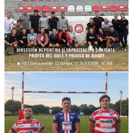
DIRECCIÓN DEPORTIVA || CAPACITACIÓN CONJUNTA:
PROFES DEL COLE Y PROFES DE RUGBY
JCC | Comunicación
Colegio
26/03/2026
766