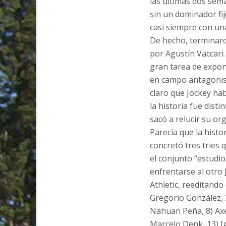
las últimas dos sema
sin un dominador fij
casi siempre con una
De hecho, terminar
por Agustín Vaccari. 
gran tarea de expon
en campo antagonist
claro que Jockey hab
la historia fue disti
sacó a relucir su or
Parecía que la histo
concretó tres tries 
el conjunto “estudio
enfrentarse al otro 
Athletic, reeditando 
Gregorio González, 3
Nahuan Peña, 8) Axel
Marcelo Denk, 13) Ig