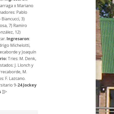
izarraga x Mariano
nadores: Pablo
 Biancucci, 3)
Sosa, 7) Ramiro
nzález, 12)
zar.
Ingresaron
:
rigo Michelotti,
recaborde y Joaquín
rio:
Tries: M. Denk,
estados: J. Llonch y
 Errecaborde, M.
os: F. Lazcano.
rsitario 9-
24 Jockey
es
]]>