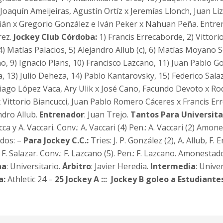
Joaquín Ameijeiras, Agustín Ortíz x Jeremías Llonch, Juan L
ián x Gregorio González e Iván Peker x Nahuan Peña. Entre
rez.
Jockey Club Córdoba:
1) Francis Errecaborde, 2) Vittorio
4) Matías Palacios, 5) Alejandro Allub (c), 6) Matías Moyano 
o, 9) Ignacio Plans, 10) Francisco Lazcano, 11) Juan Pablo Go
 13) Julio Deheza, 14) Pablo Kantarovsky, 15) Federico Sala
tiago López Vaca, Ary Ulik x José Cano, Facundo Devoto x Rod
 Vittorio Biancucci, Juan Pablo Romero Cáceres x Francis Er
ndro Allub.
Entrenador
: Juan Trejo.
Tantos
Para Universita
cca y A. Vaccari. Conv.: A. Vaccari (4) Pen.: A. Vaccari (2) Amon
ados: –
Para Jockey C.C.:
Tries: J. P. González (2), A. Allub, F.
 F. Salazar. Conv.: F. Lazcano (5). Pen.: F. Lazcano. Amonestad
ha
: Universitario.
Árbitro
: Javier Heredia.
Intermedia
: Unive
a:
Athletic 24 –
25 Jockey A ::: Jockey B goleo a Estudiant