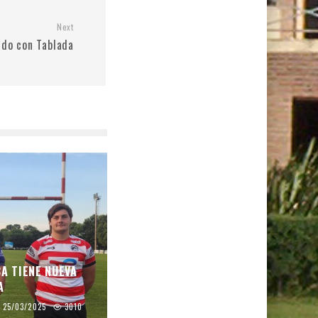
Next
udo con Tablada
CA TIENE NUEVA
A
25/03/2025
3010