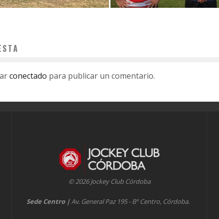
ESTA
tar
conectado
para publicar un comentario.
© 2026 Jockey Club Córdoba
Sede Centro
|
Av. General Paz 195 - Bº Centro, Córdoba.