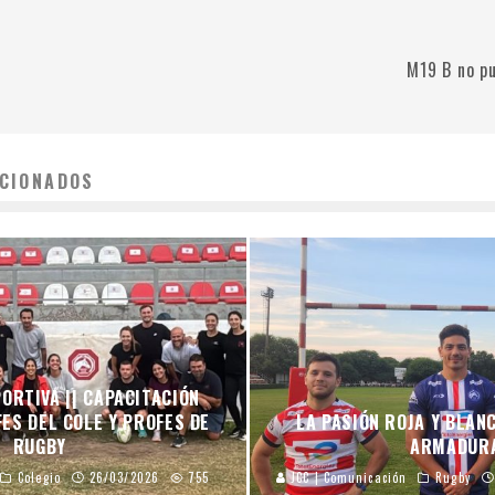
M19 B no p
CIONADOS
ORTIVA || CAPACITACIÓN
ES DEL COLE Y PROFES DE
LA PASIÓN ROJA Y BLAN
RUGBY
ARMADUR
Colegio
26/03/2026
755
JCC | Comunicación
Rugby