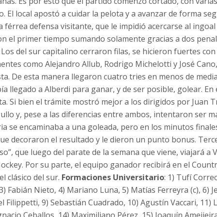
nas. Es por esto que el partido comenzó cortado, con varias
o. El local apostó a cuidar la pelota y a avanzar de forma se
 férrea defensa visitante, que le impidió acercarse al ingoal
on el primer tiempo sumando solamente gracias a dos pena
Los del sur capitalino cerraron filas, se hicieron fuertes con
entes como Alejandro Allub, Rodrigo Michelotti y José Cano,
a. De esta manera llegaron cuatro tries en menos de media
ía llegado a Alberdi para ganar, y de ser posible, golear. E
nta. Si bien el trámite mostró mejor a los dirigidos por Juan Tr
gullo y, pese a las diferencias entre ambos, intentaron ser 
ria se encaminaba a una goleada, pero en los minutos finales
que decoraron el resultado y le dieron un punto bonus. Terce
so”, que luego del parate de la semana que viene, viajará a V
Jockey. Por su parte, el equipo ganador recibirá en el Coun
el clásico del sur.
Formaciones
Universitario
: 1) Tufí Correc
) Fabián Nieto, 4) Mariano Luna, 5) Matías Ferreyra (c), 6) J
 Filippetti, 9) Sebastián Cuadrado, 10) Agustín Vaccari, 11) L
nacio Ceballos, 14) Maximiliano Pérez, 15) Joaquín Ameijeir