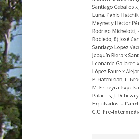
Santiago Ceballos x 
Luna, Pablo Hatchik
Meynet y Héctor Pé
Rodrigo Michelotti, 
Robledo, 8) José Can
Santiago López Vaca,
Joaquín Riera x San
Leonardo Gallardo x
López Faure x Aleja
P. Hatchikián, L. Bro
M. Ferreyra. Expuls
Palacios, J. Deheza y
Expulsados: –
Canc
C.C. Pre-Intermedi