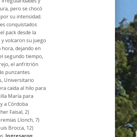
 irregularidades y
gura, pero se chocó
 por su intensidad.
les conquistados
 el pack desde la
 y volcaron su juego
 hora, dejando en
n el segundo tiempo,
ejo, el anfritrión
más punzantes.
, Universitario
ra caída al hilo para
illa María para
try a Córdoba
her Faisal, 2)
eremías Llonch, 7)
uis Brocca, 12)
as.
Ingresaron
: