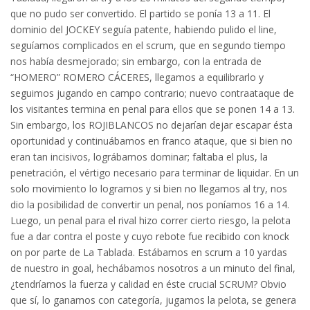
que no pudo ser convertido. El partido se ponía 13 a 11. El
dominio del JOCKEY seguía patente, habiendo pulido el line,
seguíamos complicados en el scrum, que en segundo tiempo
nos había desmejorado; sin embargo, con la entrada de
“HOMERO” ROMERO CÁCERES, llegamos a equilibrarlo y
seguimos jugando en campo contrario; nuevo contraataque de
los visitantes termina en penal para ellos que se ponen 14 a 13.
Sin embargo, los ROJIBLANCOS no dejarían dejar escapar ésta
oportunidad y continuábamos en franco ataque, que si bien no
eran tan incisivos, lográbamos dominar; faltaba el plus, la
penetración, el vértigo necesario para terminar de liquidar. En un
solo movimiento lo logramos y si bien no llegamos al try, nos
dio la posibilidad de convertir un penal, nos poníamos 16 a 14.
Luego, un penal para el rival hizo correr cierto riesgo, la pelota
fue a dar contra el poste y cuyo rebote fue recibido con knock
on por parte de La Tablada. Estábamos en scrum a 10 yardas
de nuestro in goal, hechábamos nosotros a un minuto del final,
¿tendríamos la fuerza y calidad en éste crucial SCRUM? Obvio
que sí, lo ganamos con categoría, jugamos la pelota, se genera