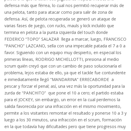
defensa más que férrea, lo cual nos permitió recuperar más de
una pelota, tanto para atacar como para salir de zona de
defensa. Así, de pelota recuperada se generó un ataque de
varias fases de juego, con rucks, mauls y kick incluído que
termina en pelota a la punta izquierda del touch donde
FEDERICO “TOPO” SALAZAR llega a marcar, luego, FRANCISCO
“PANCHO” LAZCANO, sella con una impecable patada el 7 a 0 a
favor. Siguiendo con un equipo muy despierto, en especial los
primeras líneas, RODRIGO MICHELLOTTI, presiona al medio
scrum quién creyó que con un cambio de paso solucionaría el
problema, lejos estaba de ello, ya que el tackle fue contundente
e inmediatamente llegó “MANDARINA” ERRECABORDE a
pescar y forzar el penal; así, una vez más la oportunidad para la
zurda de “PANCHITO” que pone el 10 a cero; el partido estaba
para el JOCKEY, sin embargo, un error en la cual perdemos la
salida favorecida por una infracción en el mismo movimiento,
permite a los visitantes remontar el resultado y ponerse 10 a 3 y
luego a los 30 minutos, una infracción en el scrum, formación
en la que todavía hay dificultades pero que tiene progresos muy