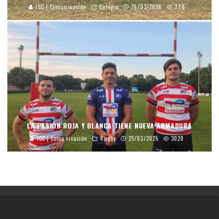
JCC | Comunicación
Colegio
26/03/2026
776
LA PASIÓN ROJA Y BLANCA TIENE NUEVA ARMADURA
JCC | Comunicación
Rugby
25/03/2025
3020