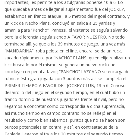
importantes, les permite a los azulgranas ponerse 10 a 6. Lo
que quedaba antes de llegar al suplementario fue del JOCKEY,
estábamos en franco ataque , a 5 metros del ingoal contrario, y
un kick de Nacho Plans, concluyó en salida a 25 yardas y
amarilla para “Pancho” Panessi, el visitante se seguía salvando
pero la diferencia seguía siendo A FAVOR NUESTRO. No todo
terminaba allí, ya que a los 39 minutos de juego, una vez más
“MANDARINA”, roba pelota en el line, encara, se da un ruck,
sacado rápidamente por “NACHO” PLANS, quien elije realizar un
kick buscado por él mismo, se genera un nuevo ruck que
concluye con penal a favor; “PANCHO” LAZCANO se encarga de
rubricar ésta gran jugada con 3 puntos más así se completa el
PRIMER TIEMPO A FAVOR DEL JOCKEY CLUB, 13 a 6. Curioso
desarrollo del juego en el segundo tiempo, en el cuál hubo un
franco dominio de nuestros jugadores frente al rival, pero no
llegamos a concretar como correspondía a dicha supremacía,
así mucho tiempo en campo contrario no se reflejó en el
resultado y como bien sabemos, puntos que no se hacen son
puntos potenciales en contra, y así, en contraataque de la
Tablada, llegaron al try a los 20 minutos del segundo tiempo,