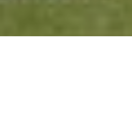
Por los cuartos de final del Torneo del Interior nuestra primera
división recibió la visita de Liceo de Mendoza en un vibrante
partido, que finalizó con victoria hípica 44-35 y el pase a la
semifinales del certamen.
Al calor del sol de otoño cordobés se jugó el partido,
con muchas expectativas en el público local. El sólido
paso por la zona de grupos les dio la posibilidad a los
rojiblancos de jugar esta instancia eliminatoria frente a su
gente. La victoria por goleada en el partido jugado entre las
intermedias de ambos equipos auguraba una tarde de sonrisas
para la familia hípica.