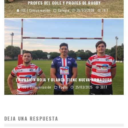
PROFES DEL COLE Y PROFES DE RUGBY
JCC | Comunicación
Colegio
26/03/2026
767
LA PASIÓN ROJA Y BLANCA TIENE NUEVA ARMADURA
JCC | Comunicación
Rugby
25/03/2025
3017
DEJA UNA RESPUESTA