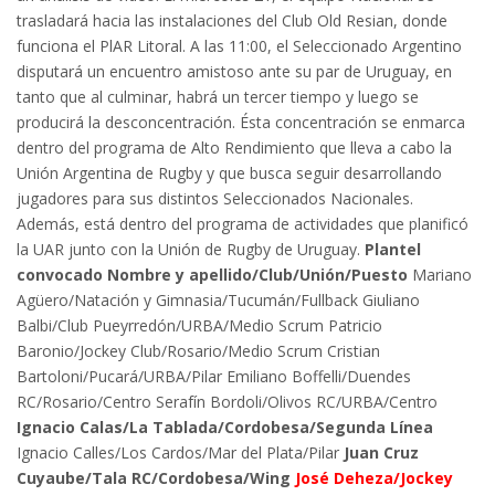
trasladará hacia las instalaciones del Club Old Resian, donde
funciona el PlAR Litoral. A las 11:00, el Seleccionado Argentino
disputará un encuentro amistoso ante su par de Uruguay, en
tanto que al culminar, habrá un tercer tiempo y luego se
producirá la desconcentración. Ésta concentración se enmarca
dentro del programa de Alto Rendimiento que lleva a cabo la
Unión Argentina de Rugby y que busca seguir desarrollando
jugadores para sus distintos Seleccionados Nacionales.
Además, está dentro del programa de actividades que planificó
la UAR junto con la Unión de Rugby de Uruguay.
Plantel
convocado
Nombre y apellido/Club/Unión/Puesto
Mariano
Agüero/Natación y Gimnasia/Tucumán/Fullback Giuliano
Balbi/Club Pueyrredón/URBA/Medio Scrum Patricio
Baronio/Jockey Club/Rosario/Medio Scrum Cristian
Bartoloni/Pucará/URBA/Pilar Emiliano Boffelli/Duendes
RC/Rosario/Centro Serafín Bordoli/Olivos RC/URBA/Centro
Ignacio Calas/La Tablada/Cordobesa/Segunda Línea
Ignacio Calles/Los Cardos/Mar del Plata/Pilar
Juan Cruz
Cuyaube/Tala RC/Cordobesa/Wing
José Deheza/Jockey