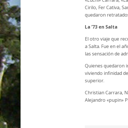
«Luchi» Carrara, «La
Cirilo, Fer Cativa, 
quedaron retratados
La ’73 en Salta
El otro viaje que r
a Salta. Fue en el a
las sensación de adr
Quienes quedaron in
viviendo infinidad d
superior.
Christian Carrara, N
Alejandro «pupin» P