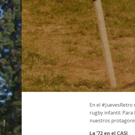
En el #JuevesRetro d
rugby infantil. Par
nuestros protagonis
La ’72 en el CASI