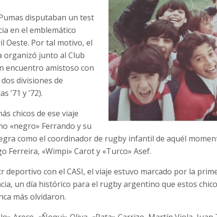
 Pumas disputaban un test
cia en el emblemático
l Oeste. Por tal motivo, el
 organizó junto al Club
 un encuentro amistoso con
y dos divisiones de
s ’71 y ’72).
ás chicos de ese viaje
mo «negro» Ferrando y su
egra como el coordinador de rugby infantil de aquél momen
o Ferreira, «Wimpi» Carot y «Turco» Asef.
r deportivo con el CASI, el viaje estuvo marcado por la prime
cia, un día histórico para el rugby argentino que estos chic
nca más olvidaron.