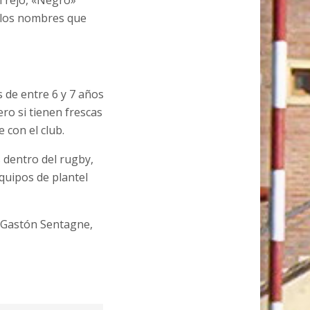
 Trejo, «Negro»
on los nombres que
 de entre 6 y 7 años
ero si tienen frescas
 con el club.
 dentro del rugby,
equipos de plantel
l, Gastón Sentagne,