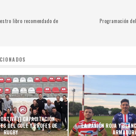
uestro libro recomendado de
Programación del
CIONADOS
ORTIVA || CAPACITACIÓN
ES DEL COLE Y PROFES DE
LA PASIÓN ROJA Y BLAN
RUGBY
ARMADUR