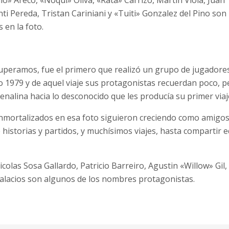
lo» Areco, «Ñoqui» Oliva, «Rata» Carrizo, Martín Viola, Juan
Santi Pereda, Tristan Cariniani y «Tuiti» Gonzalez del Pino s
 en la foto.
ecuperamos, fue el primero que realizó un grupo de jugadores
ño 1979 y de aquel viaje sus protagonistas recuerdan poco, p
enalina hacia lo desconocido que les producía su primer viaje
mortalizados en esa foto siguieron creciendo como amigos
e historias y partidos, y muchísimos viajes, hasta compartir 
icolas Sosa Gallardo, Patricio Barreiro, Agustin «Willow» Gi
alacios son algunos de los nombres protagonistas.