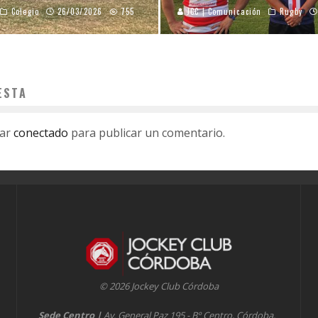
Colegio
26/03/2026
755
JCC | Comunicación
Rugby
ESTA
tar
conectado
para publicar un comentario.
© 2026 Jockey Club Córdoba
Sede Centro
|
Av. General Paz 195 - Bº Centro, Córdoba.