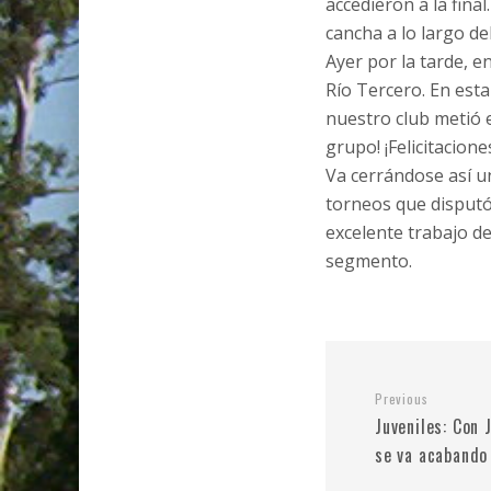
accedieron a la fina
cancha a lo largo de
Ayer por la tarde, e
Río Tercero. En esta 
nuestro club metió e
grupo! ¡Felicitacione
Va cerrándose así u
torneos que disputó
excelente trabajo d
segmento.
Previous
Juveniles: Con 
se va acabando