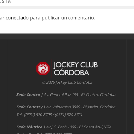
ESTA
tar
conectado
para publicar un comentario.
© 2026 Jockey Club Córdoba
Sede Centro
|
Av. General Paz 195 - Bº Centro, Córdoba.
Sede Country
|
Av. Valparaíso 3589 - Bº Jardín, Córdoba.
Tel.: (0351) 570-8708 / (0351) 570-8721.
Sede Náutica
|
Av J. S. Bach 1000 - Bº Costa Azul, Villa