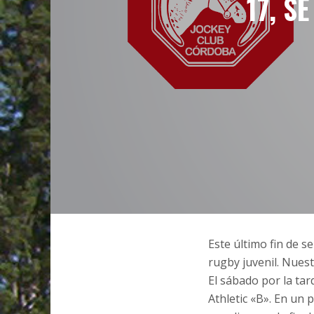
17, S
Este último fin de s
rugby juvenil. Nues
El sábado por la tar
Athletic «B». En un 