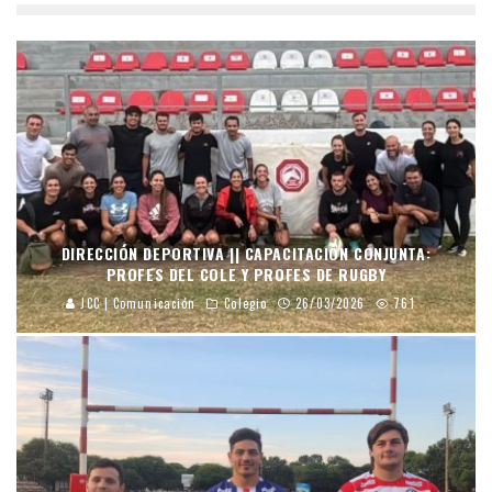
DIRECCIÓN DEPORTIVA || CAPACITACIÓN CONJUNTA:
PROFES DEL COLE Y PROFES DE RUGBY
JCC | Comunicación
Colegio
26/03/2026
761