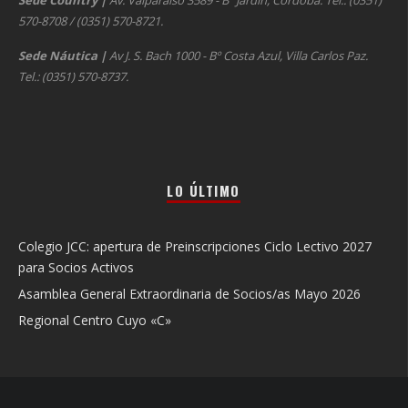
Sede Country
|
Av. Valparaíso 3589 - Bº Jardín, Córdoba. Tel.: (0351)
570-8708 / (0351) 570-8721.
Sede Náutica
|
Av J. S. Bach 1000 - Bº Costa Azul, Villa Carlos Paz.
Tel.: (0351) 570-8737.
LO ÚLTIMO
Colegio JCC: apertura de Preinscripciones Ciclo Lectivo 2027
para Socios Activos
Asamblea General Extraordinaria de Socios/as Mayo 2026
Regional Centro Cuyo «C»