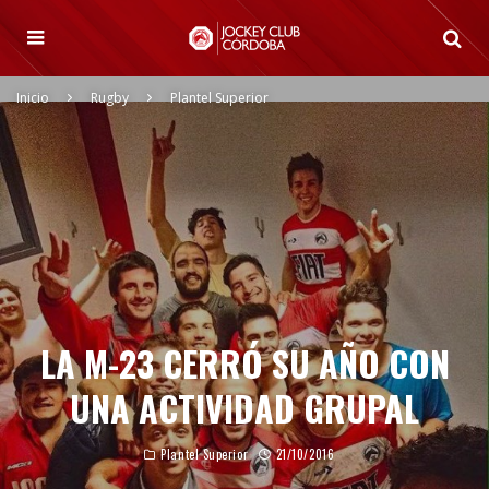
Inicio
Rugby
Plantel Superior
LA M-23 CERRÓ SU AÑO CON
UNA ACTIVIDAD GRUPAL
Plantel Superior
21/10/2016