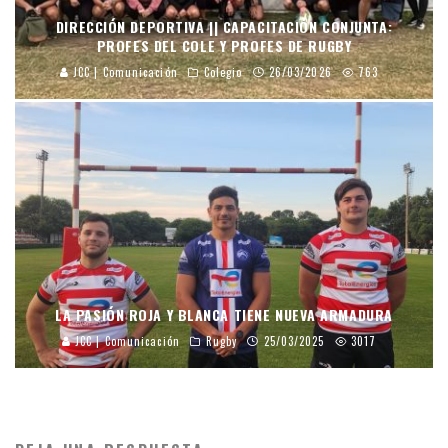
DIRECCIÓN DEPORTIVA || CAPACITACIÓN CONJUNTA:
PROFES DEL COLE Y PROFES DE RUGBY
JCC | Comunicación
Colegio
26/03/2026
763
LA PASIÓN ROJA Y BLANCA TIENE NUEVA ARMADURA
JCC | Comunicación
Rugby
25/03/2025
3017