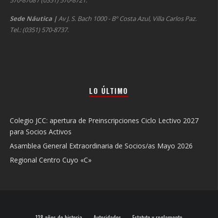
570-8708 / (0351) 570-8721.
Sede Náutica
|
Av J. S. Bach 1000 - Bº Costa Azul, Villa Carlos Paz.
Tel.: (0351) 570-8737.
LO ÚLTIMO
Colegio JCC: apertura de Preinscripciones Ciclo Lectivo 2027
para Socios Activos
Asamblea General Extraordinaria de Socios/as Mayo 2026
Regional Centro Cuyo «C»
138 años de historia
Autoridades
Estatuto y reglamento