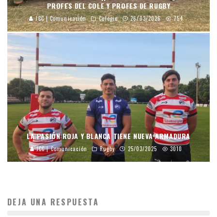
PROFES DEL COLE Y PROFES DE RUGBY
JCC | Comunicación
Colegio
26/03/2026
754
LA PASIÓN ROJA Y BLANCA TIENE NUEVA ARMADURA
JCC | Comunicación
Rugby
25/03/2025
3010
DEJA UNA RESPUESTA