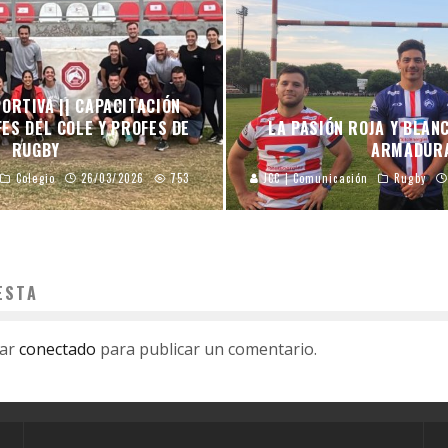
ORTIVA || CAPACITACIÓN
ES DEL COLE Y PROFES DE
LA PASIÓN ROJA Y BLAN
RUGBY
ARMADUR
Colegio
26/03/2026
753
JCC | Comunicación
Rugby
ESTA
tar
conectado
para publicar un comentario.