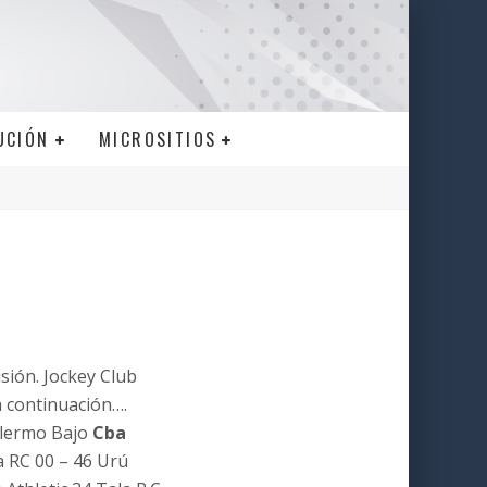
UCIÓN
MICROSITIOS
sión. Jockey Club
a continuación….
alermo Bajo
Cba
a RC 00 – 46 Urú