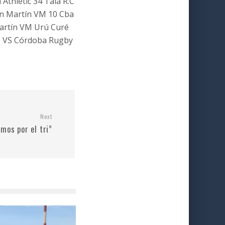
Athletic 34 Tala R.C
an Martín VM 10 Cba
Martín VM Urú Curé
RC VS Córdoba Rugby
Next
mos por el tri”