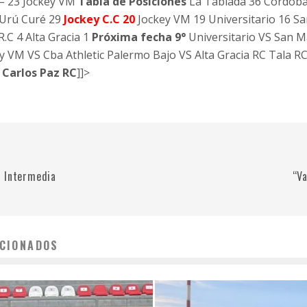
 – 23 Jockey VM
Tabla de Posiciones
La Tablada 36 Córdoba 
 Urú Curé 29
Jockey C.C 20
Jockey VM 19 Universitario 16 S
.C 4 Alta Gracia 1
Próxima fecha 9°
Universitario VS San 
y VM VS Cba Athletic Palermo Bajo VS Alta Gracia RC Tala 
 Carlos Paz RC
]]>
 Intermedia
“Va
CIONADOS