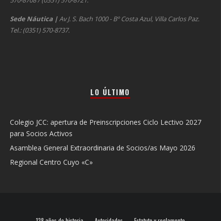
570-8708 / (0351) 570-8721.
Sede Náutica
|
Av J. S. Bach 1000 - Bº Costa Azul, Villa Carlos Paz.
Tel.: (0351) 570-8737.
LO ÚLTIMO
Colegio JCC: apertura de Preinscripciones Ciclo Lectivo 2027
para Socios Activos
Asamblea General Extraordinaria de Socios/as Mayo 2026
Regional Centro Cuyo «C»
138 años de historia
Autoridades
Estatuto y reglamento