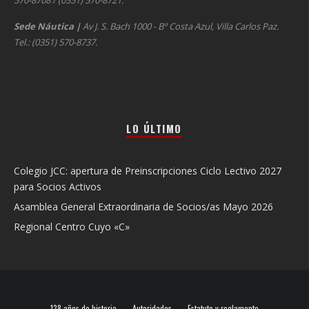
570-8708 / (0351) 570-8721.
Sede Náutica
|
Av J. S. Bach 1000 - Bº Costa Azul, Villa Carlos Paz.
Tel.: (0351) 570-8737.
LO ÚLTIMO
Colegio JCC: apertura de Preinscripciones Ciclo Lectivo 2027
para Socios Activos
Asamblea General Extraordinaria de Socios/as Mayo 2026
Regional Centro Cuyo «C»
138 años de historia
Autoridades
Estatuto y reglamento