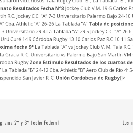
resultaron victoriosos Tala Rugby Club “B”, La Tablada “B”, 
nato
Resultados Fecha N°8
Jockey Club V.M. 19-5 Carlos P
n R.C. Jockey C.C. “A” 7-3 Universitario Palermo Bajo 24-10 
“A” Cba. Athletic “A” 26-26 La Tablada “A”
Tabla de posicion
6 3 Universitario 29 4 La Tablada “A” 29 5 Jockey C.C. “A” 26 6
 Urú Curé 14 9 Córdoba Rugby 13 10 Carlos Paz R.C 10 11 San
óxima fecha 9°
La Tablada “A” vs Jockey Club V. M. Tala R.C. 
lta Gracia R. C. Universitario vs Palermo Bajo San Martín VM v
Córdoba Rugby
Zona Estímulo
Resultados de los cuartos de
” La Tablada “B” 24-12 Cba. Athletic “B” Aero Club de Río 4º 5
uspendido San Javier R. C.
Unión Cordobesa de Rugby
]]>
ograma 2° y 3° fecha Federal
Los 