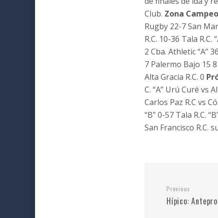
de finales de ida y 
Club.
Zona Campeo
Rugby 22-7 San Martí
R.C. 10-36 Tala R.C. 
2 Cba. Athletic “A” 3
7 Palermo Bajo 15 8
Alta Gracia R.C. 0
Pr
C. “A” Urú Curé vs A
Carlos Paz R.C vs 
“B” 0-57 Tala R.C. “B
San Francisco R.C. s
Previous
Hípico: Antepr