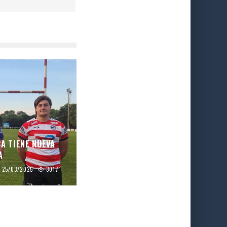
CA TIENE NUEVA
A
25/03/2025
3017