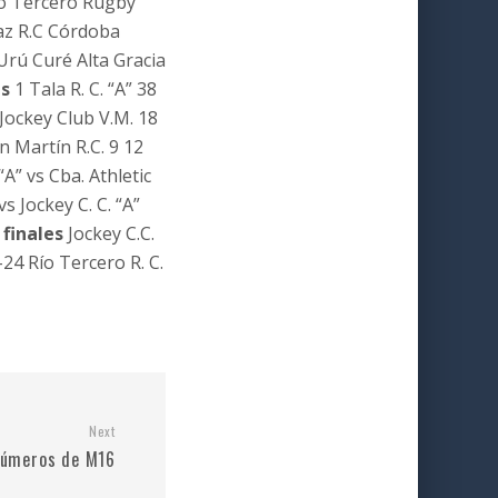
Rio Tercero Rugby
az R.C Córdoba
Urú Curé Alta Gracia
es
1 Tala R. C. “A” 38
 Jockey Club V.M. 18
 Martín R.C. 9 12
“A” vs Cba. Athletic
s Jockey C. C. “A”
 finales
Jockey C.C.
-24 Río Tercero R. C.
Next
números de M16