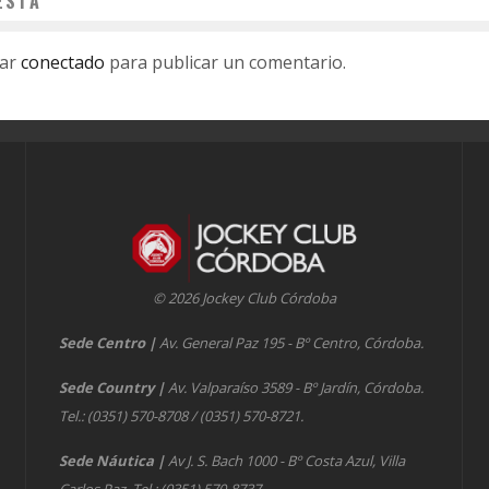
ESTA
tar
conectado
para publicar un comentario.
© 2026 Jockey Club Córdoba
Sede Centro
|
Av. General Paz 195 - Bº Centro, Córdoba.
Sede Country
|
Av. Valparaíso 3589 - Bº Jardín, Córdoba.
Tel.: (0351) 570-8708 / (0351) 570-8721.
Sede Náutica
|
Av J. S. Bach 1000 - Bº Costa Azul, Villa
Carlos Paz. Tel.: (0351) 570-8737.