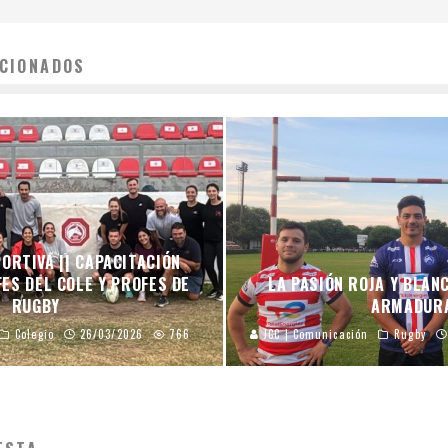
CIONADOS
ORTIVA || CAPACITACIÓN
ES DEL COLE Y PROFES DE
LA PASIÓN ROJA Y BLAN
RUGBY
ARMADUR
Colegio
26/03/2026
766
JCC | Comunicación
Rugby