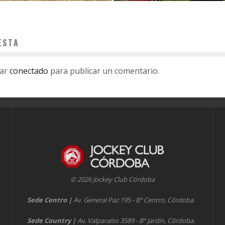
ESTA
tar
conectado
para publicar un comentario.
© 2026 Jockey Club Córdoba
Sede Centro
|
Av. General Paz 195 - Bº Centro, Córdoba.
Sede Country
|
Av. Valparaíso 3589 - Bº Jardín, Córdoba.