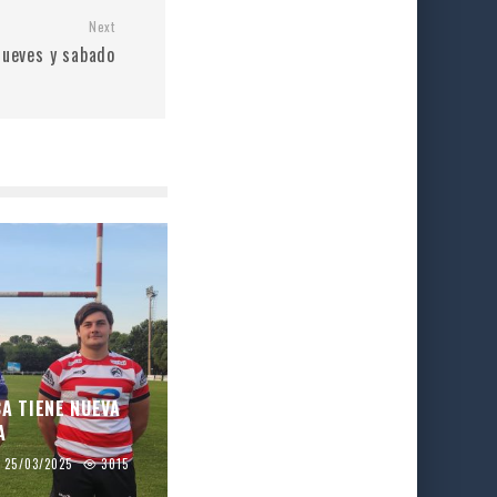
Next
jueves y sabado
CA TIENE NUEVA
A
25/03/2025
3015