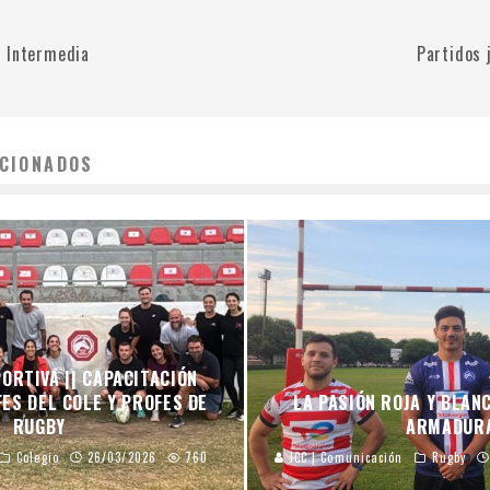
 Intermedia
Partidos 
CIONADOS
ORTIVA || CAPACITACIÓN
ES DEL COLE Y PROFES DE
LA PASIÓN ROJA Y BLAN
RUGBY
ARMADUR
Colegio
26/03/2026
760
JCC | Comunicación
Rugby