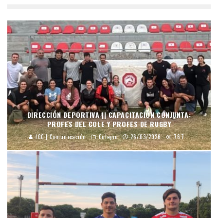
DIRECCIÓN DEPORTIVA || CAPACITACIÓN CONJUNTA:
PROFES DEL COLE Y PROFES DE RUGBY
JCC | Comunicación
Colegio
26/03/2026
767