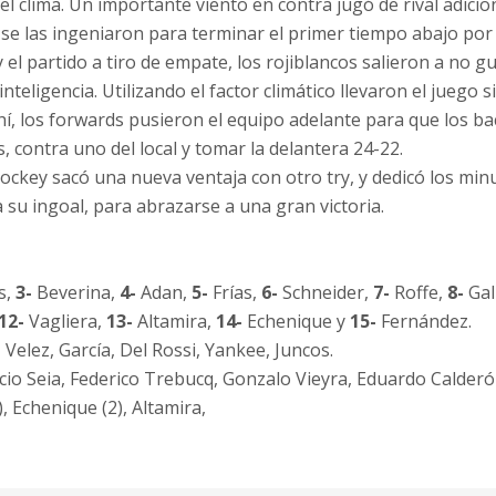
el clima. Un importante viento en contra jugó de rival adicio
se las ingeniaron para terminar el primer tiempo abajo por 
y el partido a tiro de empate, los rojiblancos salieron a no g
nteligencia. Utilizando el factor climático llevaron el juego
hí, los forwards pusieron el equipo adelante para que los b
s, contra uno del local y tomar la delantera 24-22.
 Jockey sacó una nueva ventaja con otro try, y dedicó los minu
 su ingoal, para abrazarse a una gran victoria.
s,
3-
Beverina,
4-
Adan,
5-
Frías,
6-
Schneider,
7-
Roffe,
8-
Gal
12-
Vagliera,
13-
Altamira,
14-
Echenique y
15-
Fernández.
 Velez, García, Del Rossi, Yankee, Juncos.
cio Seia, Federico Trebucq, Gonzalo Vieyra, Eduardo Calderó
, Echenique (2), Altamira,