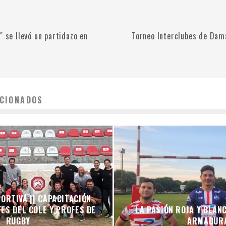
" se llevó un partidazo en
Torneo Interclubes de Dam
CIONADOS
ORTIVA || CAPACITACIÓN
ES DEL COLE Y PROFES DE
LA PASIÓN ROJA Y BLAN
RUGBY
ARMADUR