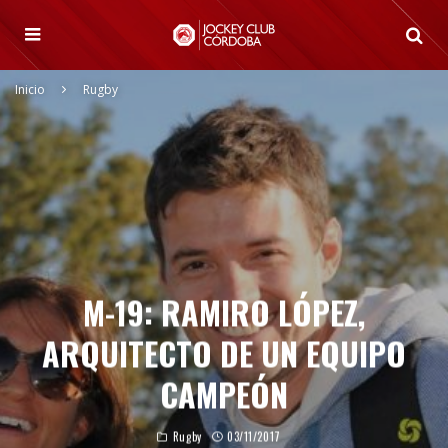
Inicio
Rugby
M-19: RAMIRO LÓPEZ,
ARQUITECTO DE UN EQUIPO
CAMPEÓN
Rugby
03/11/2017