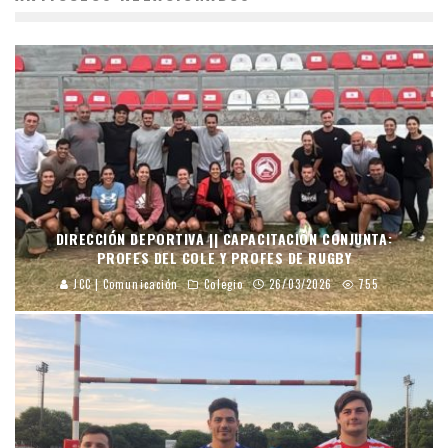
DIRECCIÓN DEPORTIVA || CAPACITACIÓN CONJUNTA:
PROFES DEL COLE Y PROFES DE RUGBY
JCC | Comunicación
Colegio
26/03/2026
755