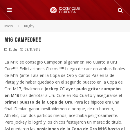
Inicio
Rugby
M16 CAMPEON!!!!
Rugby
09/11/2013
La M16 se consagro Campeon al ganar en Rio Cuarto a Uru
Cure!!!!!! Felicitaciones Chicos !!!!! Luego de caer en ambas finales
de M19 (ante Tala en la Copa de Oro y Carlos Paz en la de
Plata) y de haber quedado en el segundo puesto en la Copa de
Oro M17, finalmente J
ockey CC ayer pudo gritar campeón
en M16
tras derrotar a Urú Curé en Río Cuarto y asegurarse el
primer puesto de la Copa de Oro
. Para los hípicos era una
final. Debían ganar inevitablemente porque, de no hacerlo,
Athletic, con dos partidos menos, acechaba peligrosamente.
Pero Jockey lo logró y los chicos festejaron un merecido título.
Así quedaron las
posiciones de la Copa de Oro M16 hasta el