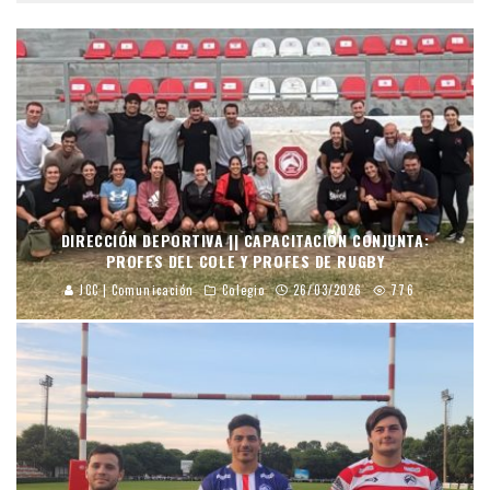
DIRECCIÓN DEPORTIVA || CAPACITACIÓN CONJUNTA:
PROFES DEL COLE Y PROFES DE RUGBY
JCC | Comunicación
Colegio
26/03/2026
776