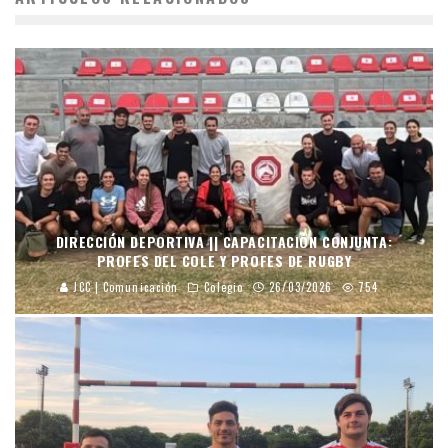
DIRECCIÓN DEPORTIVA || CAPACITACIÓN CONJUNTA:
PROFES DEL COLE Y PROFES DE RUGBY
JCC | Comunicación
Colegio
26/03/2026
754