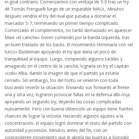
in-goal contrario. Comenzamos con ventaja de 5-0 tras un try
de Tomás Frenguelli luego de un imparable MAUL. Minutos
después vendría el try del rival que pasaba a dominar el
marcador 5-7, terminando un primer tiempo complicado.
Comenzado el complemento, no tardó demasiado en aparecer
Maxi «el caniche» Goren corriendo por la banda izquierda, tras
un buen traslado de los backs. El movimiento terminaría con «el
turco» Busleiman apoyando el try que daría un poco de
tranquilidad al equipo. Luego, rompiendo algunos tackles y
amagando en el centro de la cancha, lograría un try el capitan
«coki» Alba, dando la imagen de que el partido ya estaría
cerrado. Sin embargo, los del torito se vinieron con toda
buscando revertir la situación. Enviando sus forwards al frente
una y otra vez, lograron provocar fallas en la defensa albi-roja
apoyando un segundo try, dejando las cosas complicadas
nuevamente. Pero con buena obtención un equipo tiene fuertes
chances de lograr la victoria. Haciendo algunos ajustes a la
concentración, el equipo logró dominar el resto del partido con
autoridad y posesión. Minutos antes del fin, con un
sorprendente movimiento que le abriría las puertas a Gonzalo