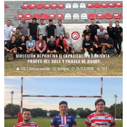
DIRECCIÓN DEPORTIVA || CAPACITACIÓN CONJUNTA:
PROFES DEL COLE Y PROFES DE RUGBY
JCC | Comunicación
Colegio
26/03/2026
767