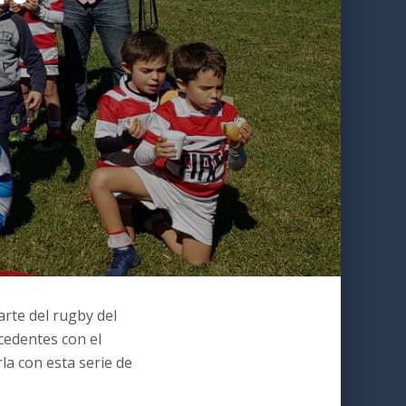
rte del rugby del
cedentes con el
la con esta serie de