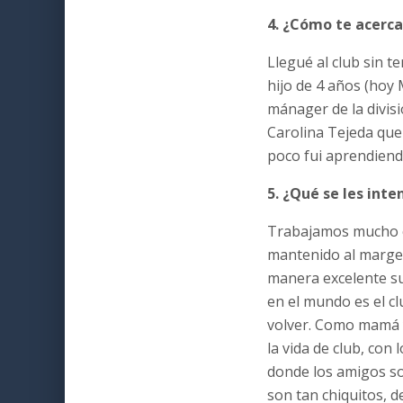
4. ¿Cómo te acerc
Llegué al club sin 
hijo de 4 años (hoy
mánager de la divis
Carolina Tejeda que 
poco fui aprendiend
5. ¿Qué se les int
Trabajamos mucho co
mantenido al margen
manera excelente su
en el mundo es el c
volver. Como mamá 
la vida de club, co
donde los amigos son
son tan chiquitos, 