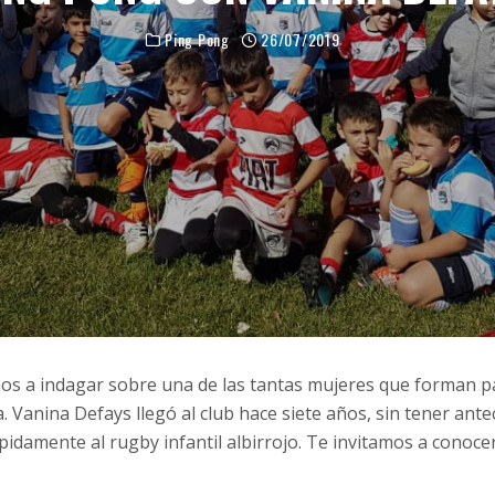
Ping Pong
26/07/2019
s a indagar sobre una de las tantas mujeres que forman pa
 Vanina Defays llegó al club hace siete años, sin tener ante
ápidamente al rugby infantil albirrojo. Te invitamos a conocer