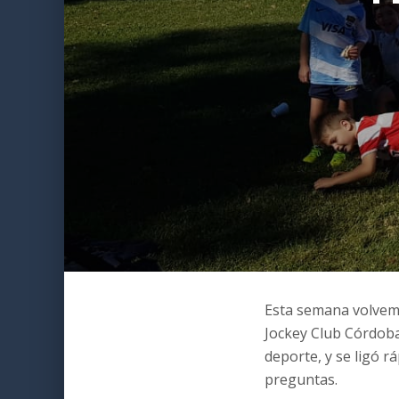
Esta semana volvemo
Jockey Club Córdoba.
deporte, y se ligó r
preguntas.