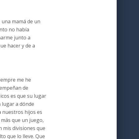
mo una mamá de un
ento no había
marme junto a
que hacer y de a
siempre me he
esempeñan de
icos es que su lugar
n lugar a dónde
 nuestros hijos es
a más que un juego,
n mis divisiones que
o que lo lleve. Que