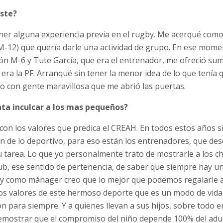
aste?
tener alguna experiencia previa en el rugby. Me acerqué co
 M-12) que quería darle una actividad de grupo. En ese mom
ión M-6 y Tute García, que era el entrenador, me ofreció su
era la PF. Arranqué sin tener la menor idea de lo que tenía 
o con gente maravillosa que me abrió las puertas.
enta inculcar a los mas pequeños?
n los valores que predica el CREAH. En todos estos años 
 de lo deportivo, para eso están los entrenadores, que d
 tarea. Lo que yo personalmente trato de mostrarle a los ch
lub, ese sentido de pertenencia, de saber que siempre hay u
y como mánager creo que lo mejor que podemos regalarle a
n los valores de este hermoso deporte que es un modo de vid
 para siempre. Y a quienes llevan a sus hijos, sobre todo e
demostrar que el compromiso del niño depende 100% del adult