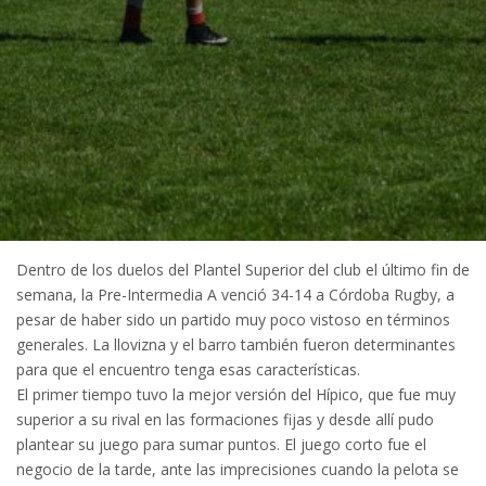
Dentro de los duelos del Plantel Superior del club el último fin de
semana, la Pre-Intermedia A venció 34-14 a Córdoba Rugby, a
pesar de haber sido un partido muy poco vistoso en términos
generales. La llovizna y el barro también fueron determinantes
para que el encuentro tenga esas características.
El primer tiempo tuvo la mejor versión del Hípico, que fue muy
superior a su rival en las formaciones fijas y desde allí pudo
plantear su juego para sumar puntos. El juego corto fue el
negocio de la tarde, ante las imprecisiones cuando la pelota se