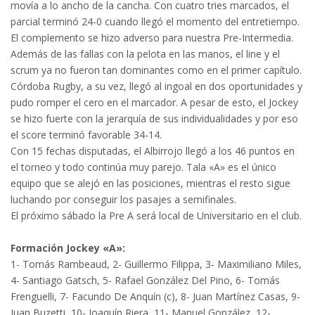
movía a lo ancho de la cancha. Con cuatro tries marcados, el
parcial terminó 24-0 cuando llegó el momento del entretiempo.
El complemento se hizo adverso para nuestra Pre-Intermedia.
Además de las fallas con la pelota en las manos, el line y el
scrum ya no fueron tan dominantes como en el primer capítulo.
Córdoba Rugby, a su vez, llegó al ingoal en dos oportunidades y
pudo romper el cero en el marcador. A pesar de esto, el Jockey
se hizo fuerte con la jerarquía de sus individualidades y por eso
el score terminó favorable 34-14.
Con 15 fechas disputadas, el Albirrojo llegó a los 46 puntos en
el torneo y todo continúa muy parejo. Tala «A» es el único
equipo que se alejó en las posiciones, mientras el resto sigue
luchando por conseguir los pasajes a semifinales.
El próximo sábado la Pre A será local de Universitario en el club.
Formación Jockey «A»:
1- Tomás Rambeaud, 2- Guillermo Filippa, 3- Maximiliano Miles,
4- Santiago Gatsch, 5- Rafael González Del Pino, 6- Tomás
Frenguelli, 7- Facundo De Anquín (c), 8- Juan Martínez Casas, 9-
Juan Buzetti, 10- Joaquín Riera, 11- Manuel González, 12-