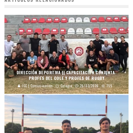
DIRECCIÓN DEPORTIVA || CAPACITACIÓN CONJUNTA:
PROFES DEL COLE Y PROFES DE RUGBY
JCC | Comunicación
Colegio
26/03/2026
755