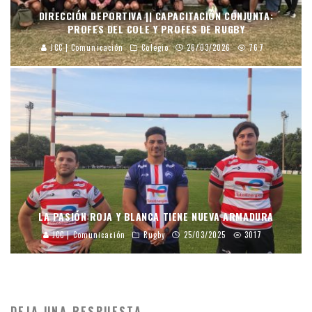
DIRECCIÓN DEPORTIVA || CAPACITACIÓN CONJUNTA:
PROFES DEL COLE Y PROFES DE RUGBY
JCC | Comunicación
Colegio
26/03/2026
767
LA PASIÓN ROJA Y BLANCA TIENE NUEVA ARMADURA
JCC | Comunicación
Rugby
25/03/2025
3017
DEJA UNA RESPUESTA