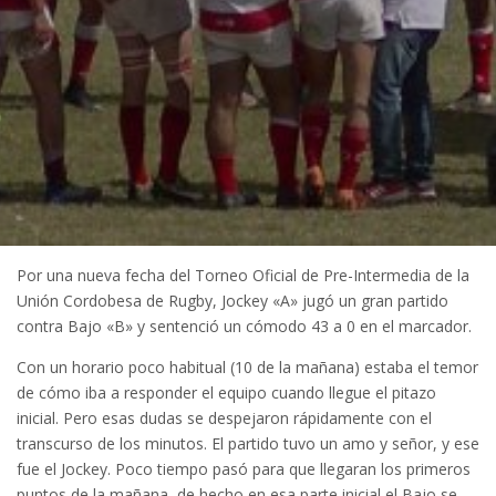
Por una nueva fecha del Torneo Oficial de Pre-Intermedia de la
Unión Cordobesa de Rugby, Jockey «A» jugó un gran partido
contra Bajo «B» y sentenció un cómodo 43 a 0 en el marcador.
Con un horario poco habitual (10 de la mañana) estaba el temor
de cómo iba a responder el equipo cuando llegue el pitazo
inicial. Pero esas dudas se despejaron rápidamente con el
transcurso de los minutos. El partido tuvo un amo y señor, y ese
fue el Jockey. Poco tiempo pasó para que llegaran los primeros
puntos de la mañana, de hecho en esa parte inicial el Bajo se