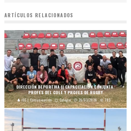
ARTÍCULOS RELACIONADOS
DIRECCIÓN DEPORTIVA || CAPACITACIÓN CONJUNTA:
PROFES DEL COLE Y PROFES DE RUGBY
JCC | Comunicación
Colegio
26/03/2026
783