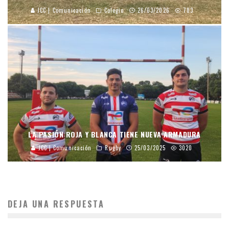
JCC | Comunicación
Colegio
26/03/2026
783
LA PASIÓN ROJA Y BLANCA TIENE NUEVA ARMADURA
JCC | Comunicación
Rugby
25/03/2025
3020
DEJA UNA RESPUESTA