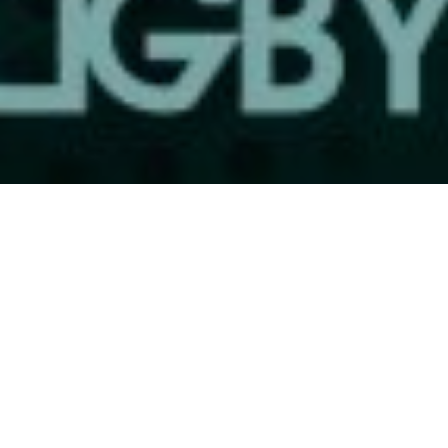
Ya está todo listo. Llega la edición XX del Nacional de Clubes.
El torneo reúne a los mejores equipos del país, agrupándolos en
«zonas» que se confeccionan por sorteo. Este año, quedaron
conformadas de la siguiente manera:
ZONA 1
ZONA 2
ZONA 3
ZONA 4
Duendes R.
Jockey Club
Hindu
CUBA
C.
Rosario