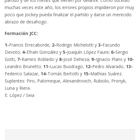
partido y de los meses que vienen por delante. Como sucedió
muchas veces este año, los errores propios impidieron por muy
poco que Jockey pueda finalizar el partido y darse un merecido
abrazo de desahogo.
Formación JCC:
1-
Francis Errecaborde,
2-
Rodrigo Michelotti y
3-
Facundo
Devoto;
4-
Efraín González y
5-
Joaquín López Faure;
6-
Sergio
Gotti,
7-
Ramiro Robledo y
8-
José Deheza;
9-
Ignacio Plans y
10-
Leandro Brunetto;
11-
Lucas Busdrago,
12-
Pedro Alvarado,
13-
Federico Salazar,
14-
Tomás Bertotti y
15-
Mathias Suárez.
Suplentes: Piro, Palomeque, Alexandrovich, Rubiolo, Pronyk,
Luna y Riera.
E: López / Seia