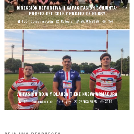
DIRECCIÓN DEPORTIVA || CAPACITACIÓN CONJUNTA:
PROFES DEL COLE Y PROFES DE RUGBY
JCC | Comunicación
Colegio
26/03/2026
754
LA PASIÓN ROJA Y BLANCA TIENE NUEVA ARMADURA
JCC | Comunicación
Rugby
25/03/2025
3010