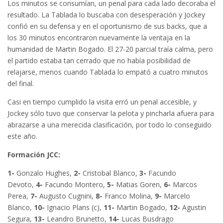
Los minutos se consumían, un penal para cada lado decoraba el
resultado. La Tablada lo buscaba con desesperación y Jockey
confió en su defensa y en el oportunismo de sus backs, que a
los 30 minutos encontraron nuevamente la ventaja en la
humanidad de Martin Bogado. El 27-20 parcial traía calma, pero
el partido estaba tan cerrado que no había posibilidad de
relajarse, menos cuando Tablada lo empató a cuatro minutos
del final.
Casi en tiempo cumplido la visita erró un penal accesible, y
Jockey sólo tuvo que conservar la pelota y pincharla afuera para
abrazarse a una merecida clasificación, por todo lo conseguido
este año.
Formación JCC:
1-
Gonzalo Hughes,
2-
Cristobal Blanco,
3-
Facundo
Devoto,
4-
Facundo Montero,
5-
Matias Goren,
6-
Marcos
Perea,
7-
Augusto Cugnini,
8-
Franco Molina,
9-
Marcelo
Blanco,
10-
Ignacio Plans (c),
11-
Martin Bogado,
12-
Agustin
Segura,
13-
Leandro Brunetto,
14-
Lucas Busdrago