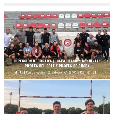
DIRECCIÓN DEPORTIVA || CAPACITACIÓN CONJUNTA:
PROFES DEL COLE Y PROFES DE RUGBY
JCC | Comunicación
Colegio
26/03/2026
781