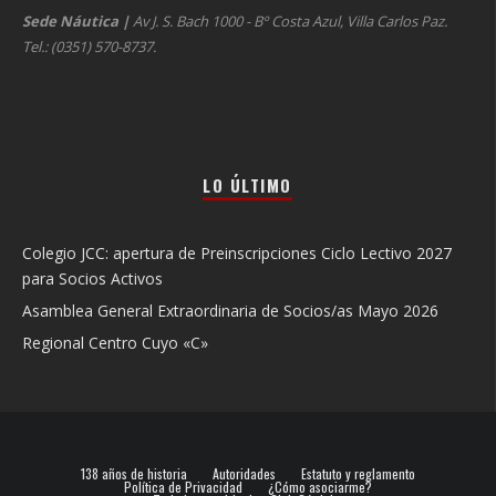
Sede Náutica
|
Av J. S. Bach 1000 - Bº Costa Azul, Villa Carlos Paz.
Tel.: (0351) 570-8737.
LO ÚLTIMO
Colegio JCC: apertura de Preinscripciones Ciclo Lectivo 2027
para Socios Activos
Asamblea General Extraordinaria de Socios/as Mayo 2026
Regional Centro Cuyo «C»
138 años de historia
Autoridades
Estatuto y reglamento
Política de Privacidad
¿Cómo asociarme?